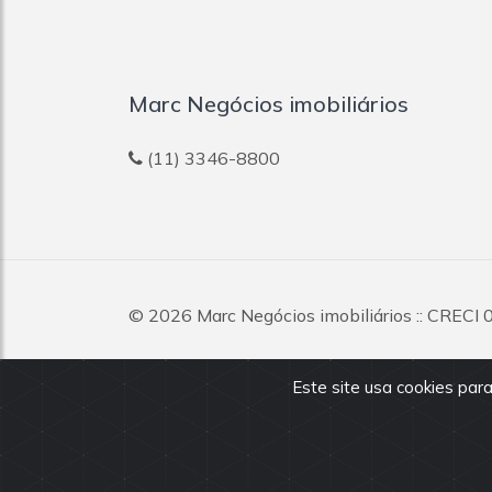
Marc Negócios imobiliários
(11) 3346-8800
© 2026
Marc Negócios imobiliários
:: CRECI 
reservados.
Este site usa cookies para
Todas as informações e valores exibidos neste portal 
dos imóveis, podendo sofrer alterações sem aviso pré
nossos corretores.