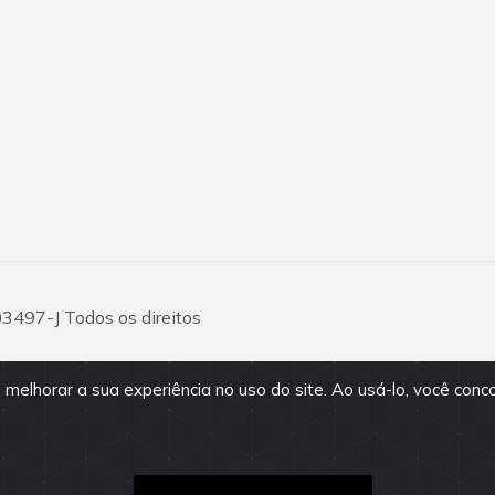
03497-J Todos os direitos
 melhorar a sua experiência no uso do site. Ao usá-lo, você conc
são fornecidos pelos proprietários
vio. Antes da proposta, consulte