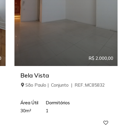
0
R$ 2.000,00
Bela Vista
São Paulo | Conjunto | REF.:MC85832
Área Útil
Dormitórios
30m²
1