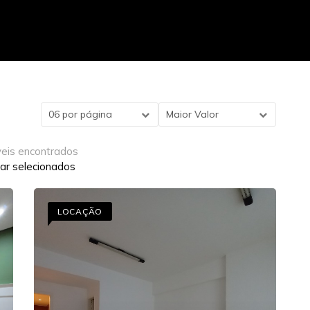
06 por página
Maior Valor
veis encontrados
ar selecionados
LOCAÇÃO