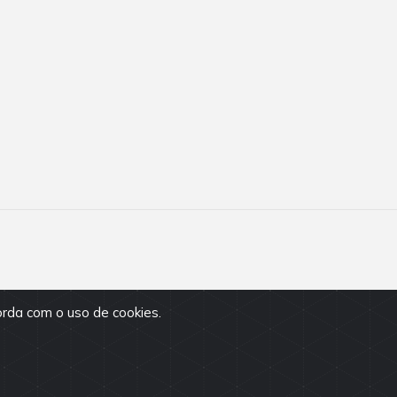
Jardim Paulista
Jardim Paulistano
Jardim Pereira Leite
Jardim Peri
Jardim São Luís
Jardim Tenani
Jardim Vila Mariana
Jardins
Lapa
Lauzane Paulista
Liberdade
Mirandópolis
Moema
Moinho Velho
Mooca
Morro Dos Ingleses
orda com o uso de cookies.
Morumbi
Nova Piraju
Pacaembu
Parada Inglesa