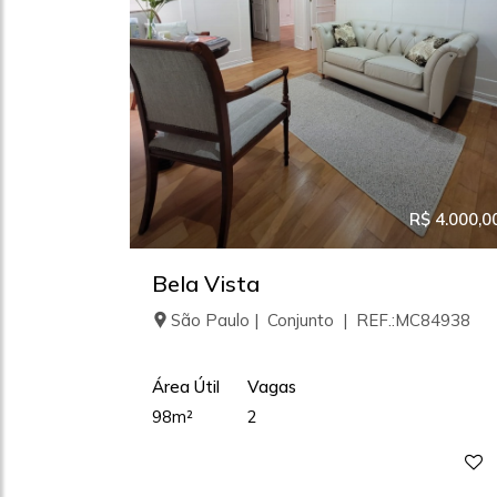
R$ 4.000,0
Bela Vista
São Paulo | Conjunto | REF.:MC84938
Área Útil
Vagas
98m²
2