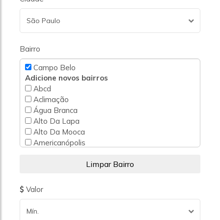
São Paulo
Bairro
Campo Belo
Adicione novos bairros
Abcd
Aclimação
Água Branca
Alto Da Lapa
Alto Da Mooca
Americanópolis
Barra Funda
Bela Vista
Belém
Bom Retiro
Valor
Bosque Da Saúde
Brás
Mín.
Brooklin Novo