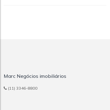
Jardim Pereira Leite
Jardim Peri
Jardim São Luís
Jardim Tenani
Jardim Vila Mariana
Jardins
Lapa
Lauzane Paulista
Liberdade
Mirandópolis
Moema
Moinho Velho
Mooca
Morro Dos Ingleses
Marc Negócios imobiliários
Morumbi
Nova Piraju
Pacaembu
(11) 3346-8800
Parada Inglesa
Paraíso
Pari
Parque Da Vila Prudente