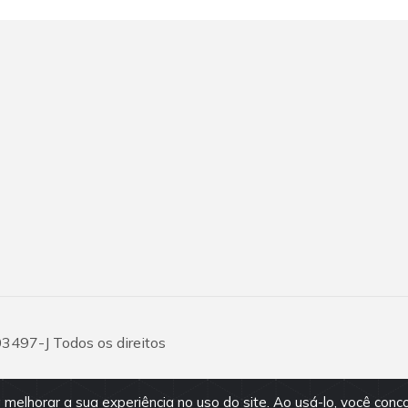
03497-J Todos os direitos
 melhorar a sua experiência no uso do site. Ao usá-lo, você conc