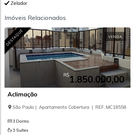
Zelador
Imóveis Relacionados
DESTAQUE
VENDA
R$
1.850.000,00
Aclimação
São Paulo | Apartamento Cobertura | REF.:MC18558
3 Dorms
3 Suítes