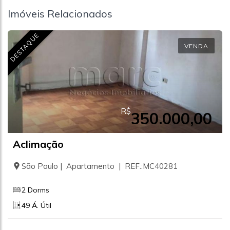
Imóveis Relacionados
DESTAQUE
VENDA
R$
350.000,00
Aclimação
São Paulo | Apartamento | REF.:MC40281
2 Dorms
49 Á. Útil