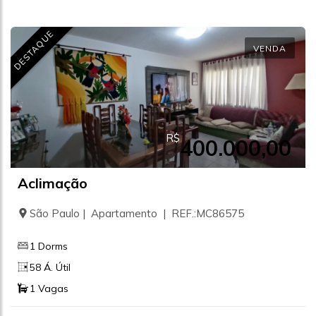
DESTAQUE
VENDA
R$
400.000,00
Aclimação
São Paulo | Apartamento | REF.:MC86575
1 Dorms
58 Á. Útil
1 Vagas