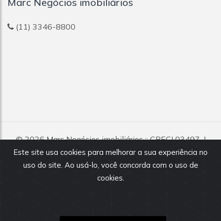
Marc Negócios imobiliários
(11) 3346-8800
© 2026
Marc Negócios imobiliários
:: CRECI 03497-J
Todos os direitos reservados.
Este site usa cookies para melhorar a sua experiência no
uso do site. Ao usá-lo, você concorda com o uso de
Todas as informações e valores exibidos neste portal são
fornecidos pelos proprietários dos imóveis, podendo sofrer
cookies.
alterações sem aviso prévio. Antes da proposta, consulte nossos
corretores.