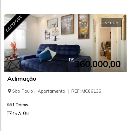
DESTAQUE
VENDA
R$
360.000,00
Aclimação
São Paulo | Apartamento | REF.:MC86136
1 Dorms
45 Á. Útil