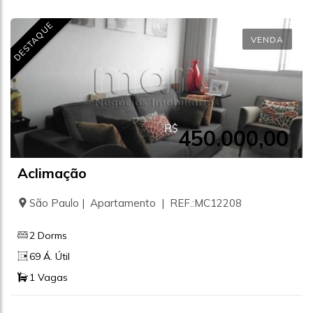
DESTAQUE
VENDA
R$
450.000,00
Aclimação
São Paulo | Apartamento | REF.:MC12208
2 Dorms
69 Á. Útil
1 Vagas