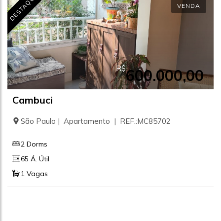
DESTAQUE
VENDA
R$
600.000,00
Cambuci
São Paulo | Apartamento | REF.:MC85702
2 Dorms
65 Á. Útil
1 Vagas