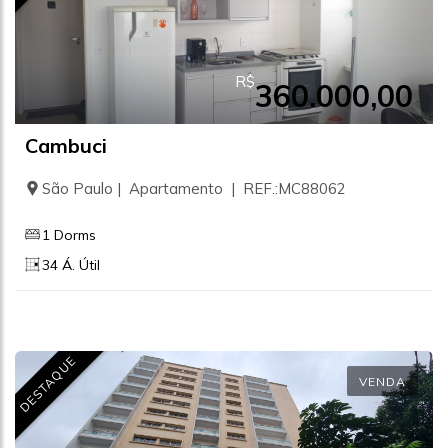
R$
360.000,00
Cambuci
São Paulo | Apartamento | REF.:MC88062
1 Dorms
34 Á. Útil
DESTAQUE
VENDA