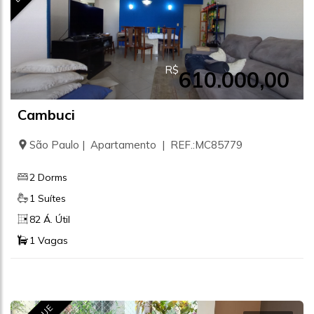
R$
610.000,00
Cambuci
São Paulo | Apartamento | REF.:MC85779
2 Dorms
1 Suítes
82 Á. Útil
1 Vagas