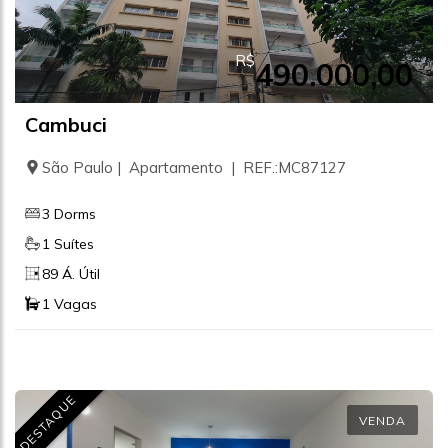
R$
490.000,00
Cambuci
São Paulo | Apartamento | REF.:MC87127
3 Dorms
1 Suítes
89 Á. Útil
1 Vagas
DESTAQUE
VENDA