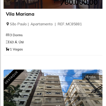
780.000,00
Vila Mariana
São Paulo | Apartamento | REF.:MC85881
3 Dorms
63 Á. Útil
1 Vagas
DESTAQUE
VENDA