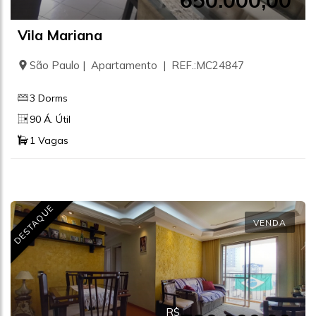
650.000,00
Vila Mariana
São Paulo | Apartamento | REF.:MC24847
3 Dorms
90 Á. Útil
1 Vagas
DESTAQUE
VENDA
R$