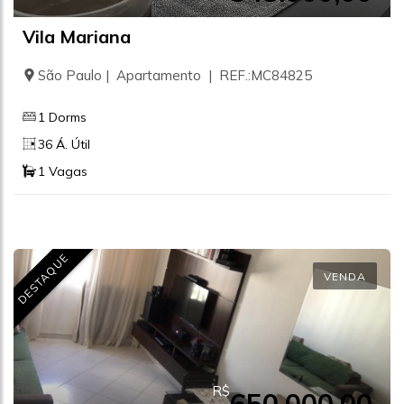
Vila Mariana
São Paulo | Apartamento | REF.:MC84825
1 Dorms
36 Á. Útil
1 Vagas
DESTAQUE
VENDA
R$