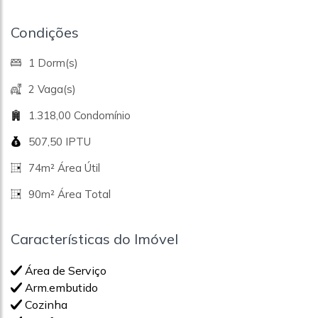
Condições
1 Dorm(s)
2 Vaga(s)
1.318,00 Condomínio
507,50 IPTU
74m² Área Útil
90m² Área Total
Características do Imóvel
Área de Serviço
Arm.embutido
Cozinha