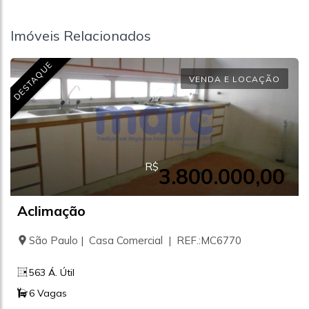
Imóveis Relacionados
DESTAQUE
VENDA E LOCAÇÃO
R$
3.800.000,00
Aclimação
São Paulo | Casa Comercial | REF.:MC6770
563 Á. Útil
6 Vagas