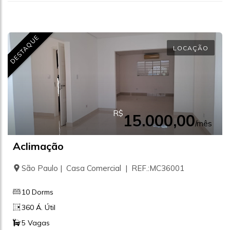
DESTAQUE
LOCAÇÃO
R$
15.000,00
/mês
Aclimação
São Paulo | Casa Comercial | REF.:MC36001
10 Dorms
360 Á. Útil
5 Vagas