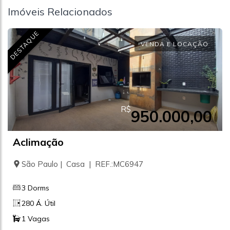
Imóveis Relacionados
DESTAQUE
VENDA E LOCAÇÃO
R$
950.000,00
Aclimação
São Paulo | Casa | REF.:MC6947
3 Dorms
280 Á. Útil
1 Vagas