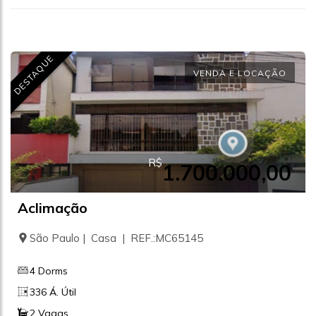
DESTAQUE
VENDA E LOCAÇÃO
R$
1.700.000,00
Aclimação
São Paulo | Casa | REF.:MC65145
4 Dorms
336 Á. Útil
2 Vagas