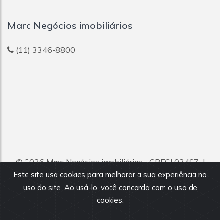
Marc Negócios imobiliários
(11) 3346-8800
© 2026
Marc Negócios imobiliários
:: CRECI 03497-J
Todos os direitos reservados.
Este site usa cookies para melhorar a sua experiência no
uso do site. Ao usá-lo, você concorda com o uso de
Todas as informações e valores exibidos neste portal são
fornecidos pelos proprietários dos imóveis, podendo sofrer
cookies.
alterações sem aviso prévio. Antes da proposta, consulte nossos