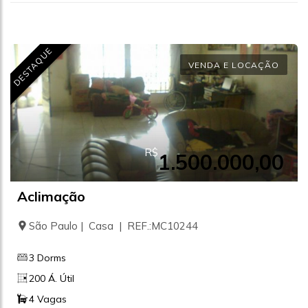
DESTAQUE
VENDA E LOCAÇÃO
R$
1.500.000,00
Aclimação
São Paulo | Casa | REF.:MC10244
3 Dorms
200 Á. Útil
4 Vagas