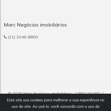
Marc Negócios imobiliários
(11) 3346-8800
© 2026
Marc Negócios imobiliários
:: CRECI 03497-J
Todos os direitos reservados.
Este site usa cookies para melhorar a sua experiência no
uso do site. Ao usá-lo, você concorda com o uso de
Todas as informações e valores exibidos neste portal são