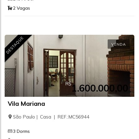
2 Vagas
DESTAQUE
VENDA
R$
1.600.000,00
Vila Mariana
São Paulo | Casa | REF.:MC56944
3 Dorms