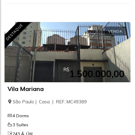
DESTAQUE
VENDA
R$
1.500.000,00
Vila Mariana
São Paulo | Casa | REF.:MC49389
4 Dorms
3 Suítes
243 Á. Útil