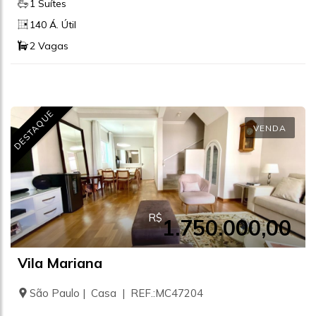
1 Suítes
140 Á. Útil
2 Vagas
DESTAQUE
VENDA
R$
1.750.000,00
Vila Mariana
São Paulo | Casa | REF.:MC47204