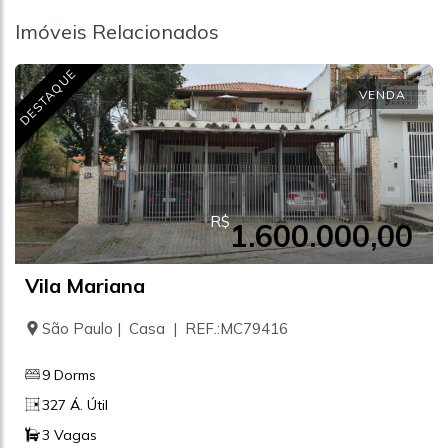
Imóveis Relacionados
DESTAQUE
VENDA
R$
1.600.000,00
Vila Mariana
São Paulo | Casa | REF.:MC79416
9 Dorms
327 Á. Útil
3 Vagas