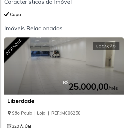
Características do Imóvel
Copa
Imóveis Relacionados
DESTAQUE
LOCAÇÃO
R$
25.000,00
/mês
Liberdade
São Paulo | Loja | REF.:MC86258
320 Á. Útil