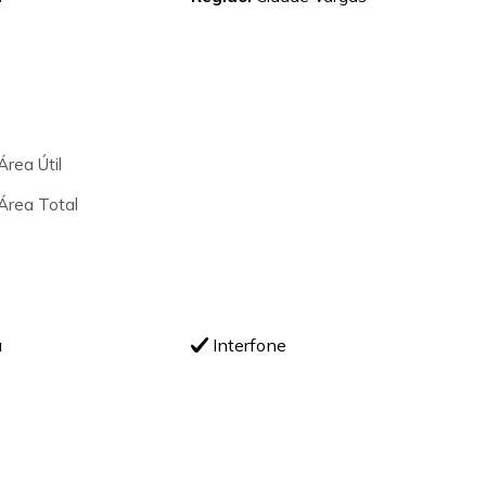
rea Útil
Área Total
a
Interfone