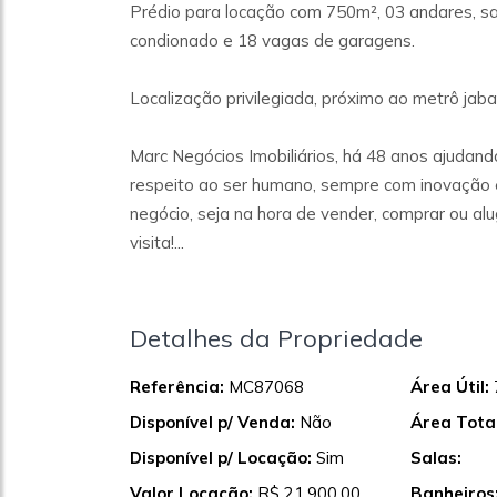
Prédio para locação com 750m², 03 andares, sa
condionado e 18 vagas de garagens.
Localização privilegiada, próximo ao metrô jab
Marc Negócios Imobiliários, há 48 anos ajudando
respeito ao ser humano, sempre com inovação e
negócio, seja na hora de vender, comprar ou a
visita!...
Detalhes da Propriedade
Referência:
MC87068
Área Útil:
Disponível p/ Venda:
Não
Área Total
Disponível p/ Locação:
Sim
Salas:
Valor Locação:
R$ 21.900,00
Banheiros