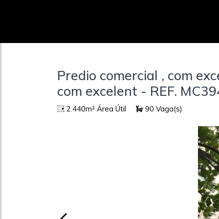
Predio comercial , com exc
com excelent - REF. MC3
2.440m² Área Útil
90 Vaga(s)