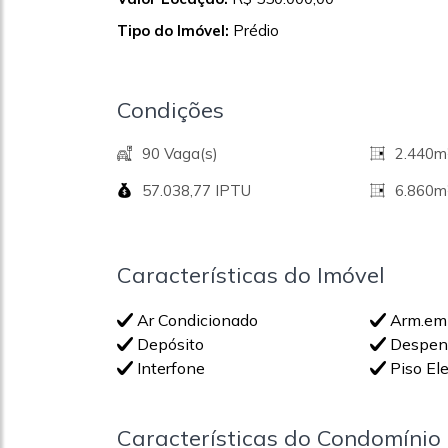
Tipo do Imóvel:
Prédio
Condições
90 Vaga(s)
2.440m²
57.038,77 IPTU
6.860m
Características do Imóvel
Ar Condicionado
Arm.em
Depósito
Despen
Interfone
Piso El
Características do Condomínio