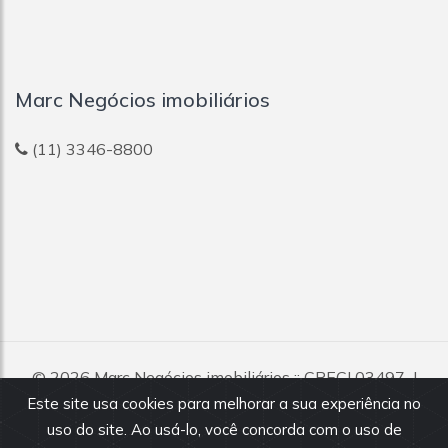
Marc Negócios imobiliários
(11) 3346-8800
© 2026
Marc Negócios imobiliários
:: CRECI 03497-J
Todos os direitos reservados.
Este site usa cookies para melhorar a sua experiência no
uso do site. Ao usá-lo, você concorda com o uso de
Todas as informações e valores exibidos neste portal são