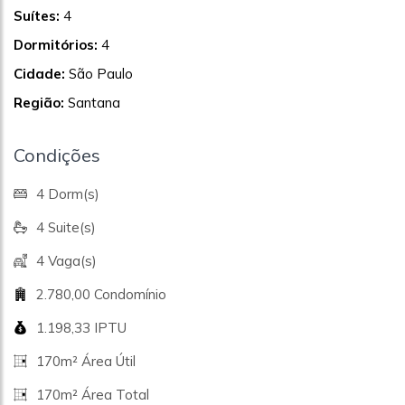
Suítes:
4
Dormitórios:
4
Cidade:
São Paulo
Região:
Santana
Condições
4 Dorm(s)
4 Suite(s)
4 Vaga(s)
2.780,00 Condomínio
1.198,33 IPTU
170m² Área Útil
170m² Área Total